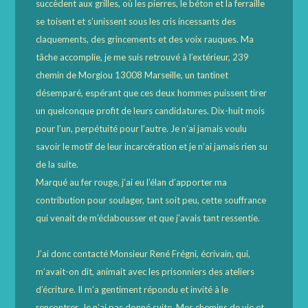
succèdent aux grilles, où les pierres, le béton et la ferraille
se toisent et s’unissent sous les cris incessants des
claquements, des grincements et des voix rauques. Ma
tâche accomplie, je me suis retrouvé à l’extérieur, 239
chemin de Morgiou 13008 Marseille, un tantinet
désemparé, espérant que ces deux hommes puissent tirer
un quelconque profit de leurs candidatures. Dix-huit mois
pour l’un, perpétuité pour l’autre. Je n’ai jamais voulu
savoir le motif de leur incarcération et je n’ai jamais rien su
de la suite.
Marqué au fer rouge, j’ai eu l’élan d’apporter ma
contribution pour soulager, tant soit peu, cette souffrance
qui venait de m’éclabousser et que j’avais tant ressentie.
J’ai donc contacté Monsieur René Frégni, écrivain, qui,
m’avait-on dit, animait avec les prisonniers des ateliers
d’écriture. Il m’a gentiment répondu et invité à le
rencontrer. Je n’ai pas donné suite. Mes chemins de vie et