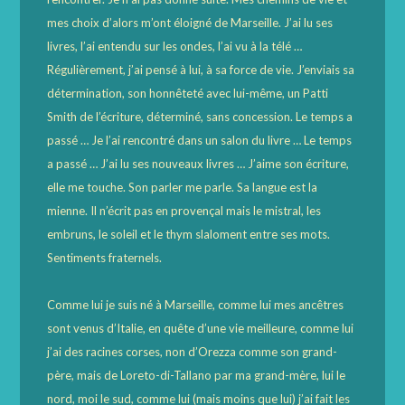
mes choix d’alors m’ont éloigné de Marseille. J’ai lu ses
livres, l’ai entendu sur les ondes, l’ai vu à la télé …
Régulièrement, j’ai pensé à lui, à sa force de vie. J’enviais sa
détermination, son honnêteté avec lui-même, un Patti
Smith de l’écriture, déterminé, sans concession. Le temps a
passé … Je l’ai rencontré dans un salon du livre … Le temps
a passé … J’ai lu ses nouveaux livres … J’aime son écriture,
elle me touche. Son parler me parle. Sa langue est la
mienne. Il n’écrit pas en provençal mais le mistral, les
embruns, le soleil et le thym slaloment entre ses mots.
Sentiments fraternels.
Comme lui je suis né à Marseille, comme lui mes ancêtres
sont venus d’Italie, en quête d’une vie meilleure, comme lui
j’ai des racines corses, non d’Orezza comme son grand-
père, mais de Loreto-di-Tallano par ma grand-mère, lui le
nord, moi le sud, comme lui (mais moins que lui) j’ai fait les