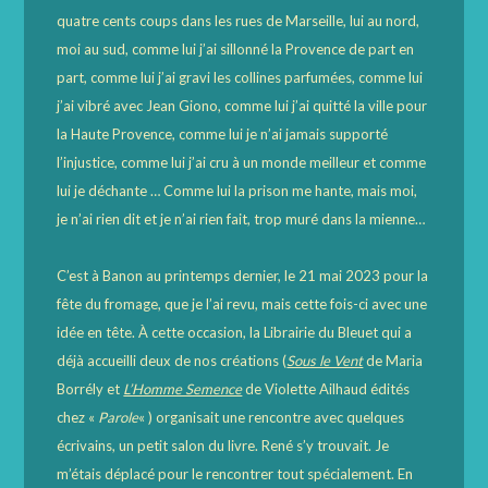
quatre cents coups dans les rues de Marseille, lui au nord,
moi au sud, comme lui j’ai sillonné la Provence de part en
part, comme lui j’ai gravi les collines parfumées, comme lui
j’ai vibré avec Jean Giono, comme lui j’ai quitté la ville pour
la Haute Provence, comme lui je n’ai jamais supporté
l’injustice, comme lui j’ai cru à un monde meilleur et comme
lui je déchante … Comme lui la prison me hante, mais moi,
je n’ai rien dit et je n’ai rien fait, trop muré dans la mienne…
C’est à Banon au printemps dernier, le 21 mai 2023 pour la
fête du fromage, que je l’ai revu, mais cette fois-ci avec une
idée en tête. À cette occasion, la Librairie du Bleuet qui a
déjà accueilli deux de nos créations (
Sous le Vent
de Maria
Borrély et
L’Homme Semence
de Violette Ailhaud édités
chez «
Parole
« ) organisait une rencontre avec quelques
écrivains, un petit salon du livre. René s’y trouvait. Je
m’étais déplacé pour le rencontrer tout spécialement. En