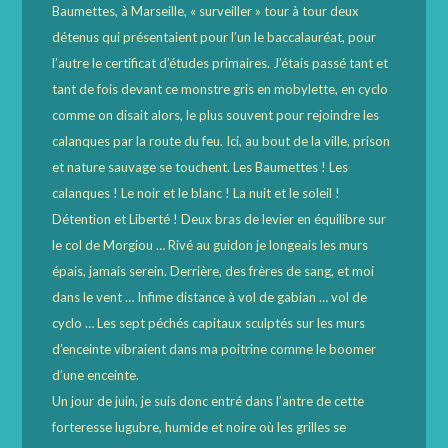
Baumettes, à Marseille, « surveiller » tour à tour deux
détenus qui présentaient pour l’un le baccalauréat, pour
l’autre le certificat d’études primaires. J’étais passé tant et
tant de fois devant ce monstre gris en mobylette, en cyclo
comme on disait alors, le plus souvent pour rejoindre les
calanques par la route du feu. Ici, au bout de la ville, prison
et nature sauvage se touchent. Les Baumettes ! Les
calanques ! Le noir et le blanc ! La nuit et le soleil !
Détention et Liberté ! Deux bras de levier en équilibre sur
le col de Morgiou … Rivé au guidon je longeais les murs
épais, jamais serein. Derrière, des frères de sang, et moi
dans le vent … Infime distance à vol de gabian … vol de
cyclo … Les sept péchés capitaux sculptés sur les murs
d’enceinte vibraient dans ma poitrine comme le boomer
d’une enceinte.
Un jour de juin, je suis donc entré dans l’antre de cette
forteresse lugubre, humide et noire où les grilles se