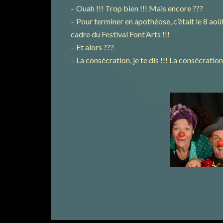
– Ouah !!! Trop bien !!! Mais encore ???
– Pour terminer en apothéose, c’était le 8 aoû
cadre du Festival Font’Arts !!!
– Et alors ???
– La consécration, je te dis !!! La consécration 