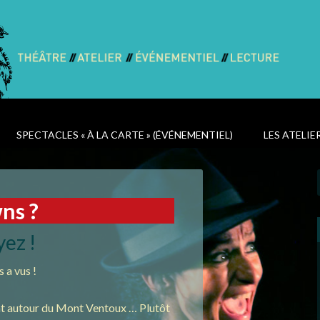
SPECTACLES « À LA CARTE » (ÉVÉNEMENTIEL)
LES ATELIE
ns ?
ez !
s a vus !
ent autour du Mont Ventoux … Plutôt