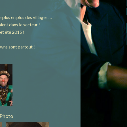
…
e plus en plus des villages …
ient dans le secteur !
cet été 2015 !
wns sont partout !
 Photo