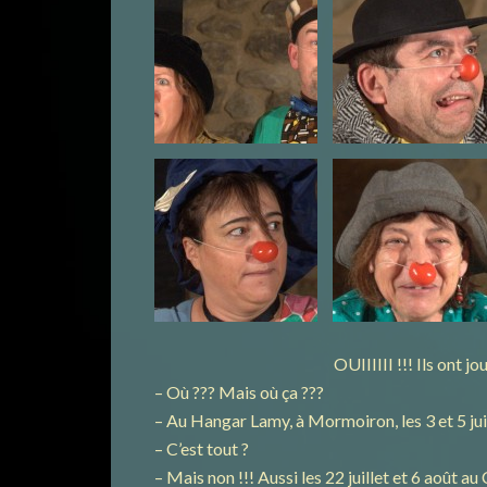
OUIIIIII !!! Ils ont joué !!! C’é
– Où ??? Mais où ça ???
– Au Hangar Lamy, à Mormoiron, les 3 et 5 jui
– C’est tout ?
– Mais non !!! Aussi les 22 juillet et 6 août a