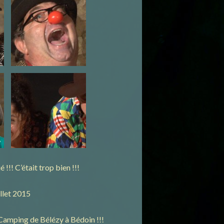
tait trop bien !!!
llet 2015
u Camping de Bélézy à Bédoin !!!