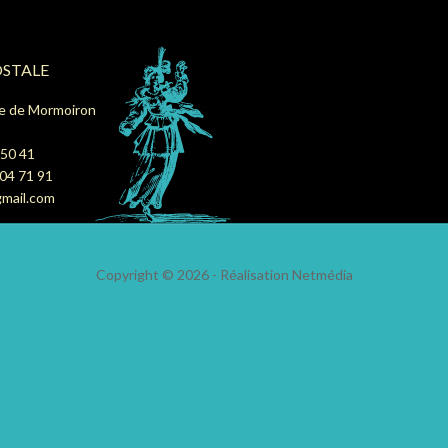
OSTALE
e de Mormoiron
 50 41
 04 71 91
gmail.com
Copyright © 2026 - Réalisation
Netmédia