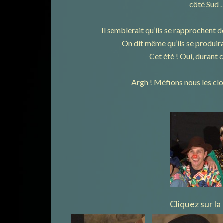
côté Sud 
Il semblerait qu’ils se rapprochent d
On dit même qu’ils se produira
Cet été ! Oui, durant 
Argh ! Méfions nous les clo
Cliquez sur la