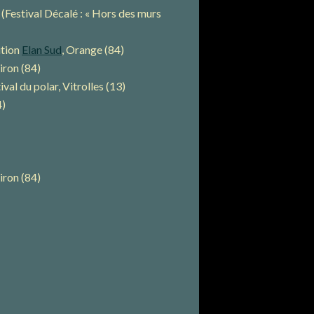
estival Décalé : « Hors des murs
ition
Elan Sud
, Orange (84)
ron (84)
al du polar, Vitrolles (13)
4)
ron (84)