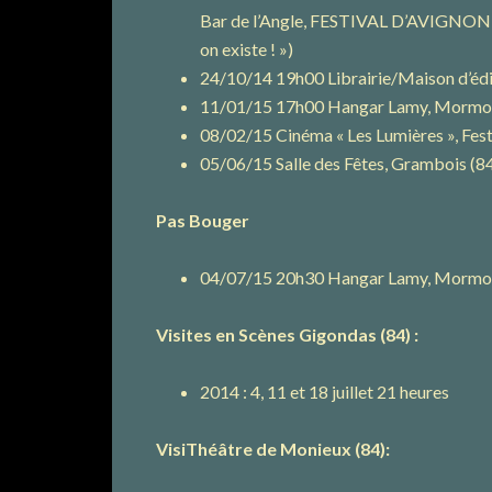
Bar de l’Angle, FESTIVAL D’AVIGNON (F
on existe ! »)
24/10/14 19h00 Librairie/Maison d’éd
11/01/15 17h00 Hangar Lamy, Mormoi
08/02/15 Cinéma « Les Lumières », Festiv
05/06/15 Salle des Fêtes, Grambois (8
Pas Bouger
04/07/15 20h30 Hangar Lamy, Mormoi
Visites en Scènes Gigondas (84) :
2014 : 4, 11 et 18 juillet 21 heures
VisiThéâtre de Monieux (84):