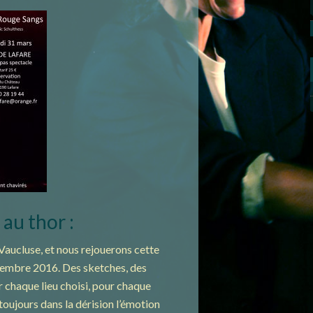
 au thor :
 Vaucluse, et nous rejouerons cette
tembre 2016. Des sketches, des
 chaque lieu choisi, pour chaque
oujours dans la dérision l’émotion