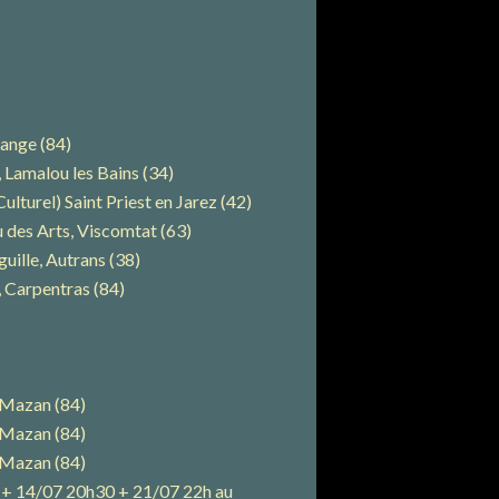
ange (84)
Lamalou les Bains (34)
turel) Saint Priest en Jarez (42)
u des Arts, Viscomtat (63)
ille, Autrans (38)
 Carpentras (84)
 Mazan (84)
 Mazan (84)
 Mazan (84)
 + 14/07 20h30 + 21/07 22h au