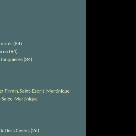
ambois (84)
ron (84)
 Jonquières (84)
 Firmin, Saint-Esprit, Martinique
Salée, Martinique
l les Oliviers (26)