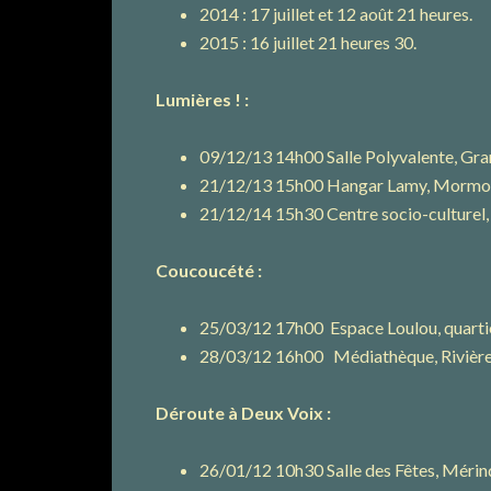
2014 : 17 juillet et 12 août 21 heures.
2015 : 16 juillet 21 heures 30.
Lumières ! :
09/12/13 14h00 Salle Polyvalente, Gr
21/12/13 15h00 Hangar Lamy, Mormoi
21/12/14 15h30 Centre socio-culturel,
Coucoucété :
25/03/12 17h00 Espace Loulou, quartier
28/03/12 16h00 Médiathèque, Rivière 
Déroute à Deux Voix :
26/01/12 10h30 Salle des Fêtes, Mérindo