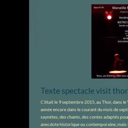
Texte spectacle visit thor
C’était le 9 septembre 2015, au Thor, dans le
année encore dans le courant du mois de sep
saynètes, des chants, des contes adaptés pour
anecdote historique ou contemporaine, mais t