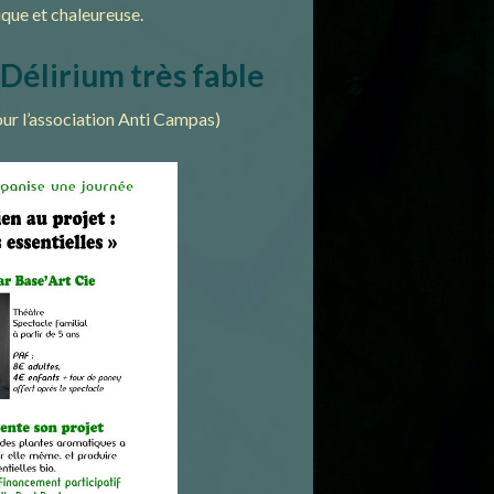
ique et chaleureuse.
Délirium très fable
our l’association Anti Campas)