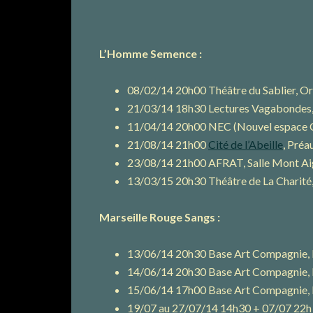
L’Homme Semence :
08/02/14 20h00 Théâtre du Sablier, Or
21/03/14 18h30 Lectures Vagabondes, 
11/04/14 20h00 NEC (Nouvel espace Cul
21/08/14 21h00
Cité de l’Abeille
, Préa
23/08/14 21h00 AFRAT, Salle Mont Aigu
13/03/15 20h30 Théâtre de La Charité,
Marseille Rouge Sangs :
13/06/14 20h30 Base Art Compagnie,
14/06/14 20h30 Base Art Compagnie,
15/06/14 17h00 Base Art Compagnie,
19/07 au 27/07/14 14h30 + 07/07 22h