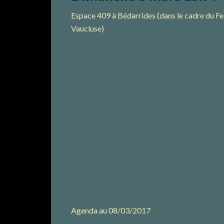
Espace 409 à Bédarrides (dans le cadre du Fe
Vaucluse)
Agenda au 08/03/2017